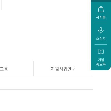
복지몰
소식지
기업
홍보북
교육
지원사업안내