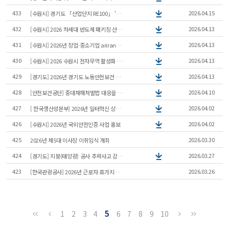
f
o
433
2026.04.15
[수원시] 경기도 「산업단지 RE100」 '26년 찾아가는 기업 설명회' 개최 안내
r
432
2026.04.13
[수원시] 2026 차세대 반도체 패키징 산업전 안내
m
431
2026.04.13
[수원시] 2026년 창업·중소기업 arirangTV 영상제작 지원사업 안내
430
2026.04.13
[수원시] 2026 수원시 전자무역 활성화 시책 참가기업 모집 안내
429
2026.04.13
[경기도] 2026년 경기도 노동안전보건 우수기업 인증사업 모집
428
2026.04.10
[안전보건공단] 중대재해처벌법 대응을 위한 안전보건관리체계 구축 컨설팅 사업 신청 안내
427
2026.04.02
[ 한국생산성본부] 2026년 일터혁신 상생컨설팅 수진기업 모집
426
2026.04.02
[수원시] 2026년 국외안전인증 사업 홍보
425
2026.03.30
2026년 제5대 이사장 이취임식 개최
424
2026.03.27
[경기도] 지붕(태양광) 공사 추락사고 감축을 위한 OPS 배포 · 홍보
423
2026.03.26
[한국관광공사] 2026년 근로자 휴가지원사업 홍보
5
1
2
3
4
6
7
8
9
10