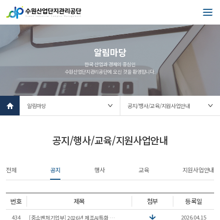
알림마당
한국 산업과 경제의 중심인
수원산업단지관리공단에 오신 것을 환영합니다.
l
o
c
a
t
공지/행사/교육/지원사업안내
i
o
n
전체
공지
행사
교육
지원사업안내
s
e
l
e
번호
제목
첨부
등록일
c
t
434
2026.04.15
[중소벤처기업부] 2026년 제조AI특화 스마트공장 구축지원 사업 안내