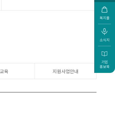
복지몰
소식지
기업
홍보북
교육
지원사업안내